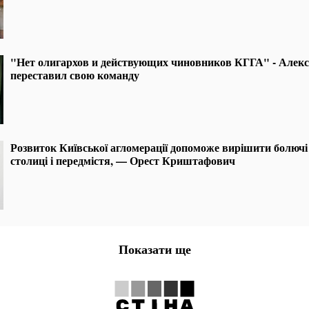
"Нет олигархов и действующих чиновников КГГА" - Алек
переставил свою команду
Розвиток Київської агломерації допоможе вирішити болюч
столиці і передмістя, — Орест Криштафович
Показати ще